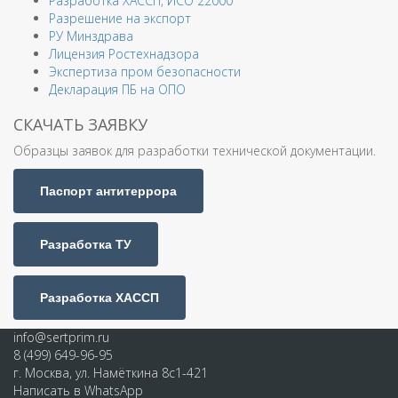
Разработка ХАССП, ИСО 22000
Разрешение на экспорт
РУ Минздрава
Лицензия Ростехнадзора
Экспертиза пром безопасности
Декларация ПБ на ОПО
СКАЧАТЬ ЗАЯВКУ
Образцы заявок для разработки технической документации.
Паспорт антитеррора
Разработка ТУ
Разработка ХАССП
info@sertprim.ru
8 (499) 649-96-95
г. Москва, ул. Намёткина 8с1-421
Написать в WhatsApp